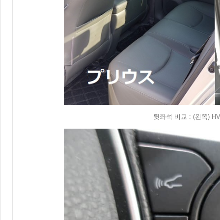
뒷좌석 비교 : (왼쪽) 